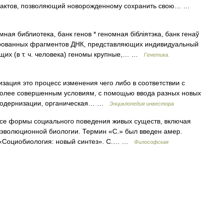
 актов, позволяющий новорожденному сохранить свою… …
ная библиотека, банк генов * геномная бібліятэка, банк генаў
онированных фрагментов ДНК, представляющих индивидуальный
ющих (в т. ч. человека) геномы крупные,… …
Генетика.
зация это процесс изменения чего либо в соответствии с
более совершенным условиям, с помощью ввода разных новых
 модернизации, органическая… …
Энциклопедия инвестора
се формы социального поведения живых существ, включая
и эволюционной биологии. Термин «С.» был введен амер.
. «Социобиология: новый синтез». С.… …
Философская