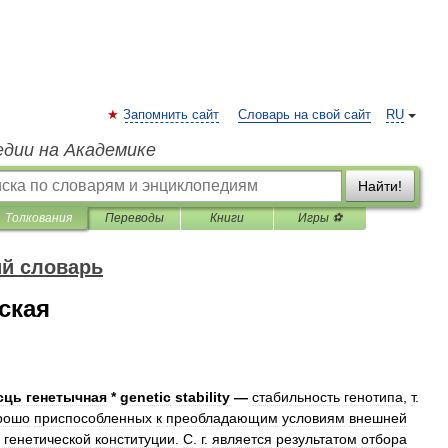
Запомнить сайт
Словарь на свой сайт
RU
едии на Академике
Найти!
Толкования
Переводы
Книги
Игры ⚽
ий словарь
ская
сць
генетычная
*
genetic
stability
—
стабильность
генотипа
,
т
.
рошо
приспособленных
к
преобладающим
условиям
внешней
генетической
конституции
.
С
.
г
.
является
результатом
отбора