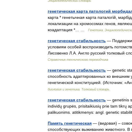
Энциклопедический словарь
генетическая карта патологий морбида
карта * генетычная карта паталогій, марбі
локализации на хромосомах генов, являю
коадаптация *… …
Генетика. Энциклопедическ
генетическая стабильность
— Поддержив
условиям особей воспроизводить потомство
Лисовенко Л.А. Англо русский толковый с
Справочник технического переводчика
генетическая стабильность
— genetic st
способность адаптированных ко внешним у
генетической конституцией. (Источник: «
биология и генетика. Толковый словарь.
генетическая стабильность
— genetinis st
individų grupės, prisitaikiusių prie tam tikrų
palikuonims. atitikmenys: angl. genetic stab
Память генетическая
— (видовая) – сово
способствующих выживанию животного. В 