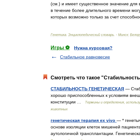
(
см
.)
и
имеет
существенное
значение
для
в
течение
более
длительного
времени
мог
которых
возможно
только
за
счет
способно
Генетика
.
Энциклопедический
словарь
. -
Минск:
Белор
Игры ⚽
Нужна курсовая?
Стабильное равновесие
Смотреть что такое "Стабильность 
СТАБИЛЬНОСТЬ ГЕНЕТИЧЕСКАЯ
— Стаби
хорошо приспособленных к условиям внеш
конституции …
Термины и определения, использ
животных
генетическая терапия ex vivo
— * генетыч
основе изоляции клеток мишеней пациента
аутологичной трансплантации. Генетиче