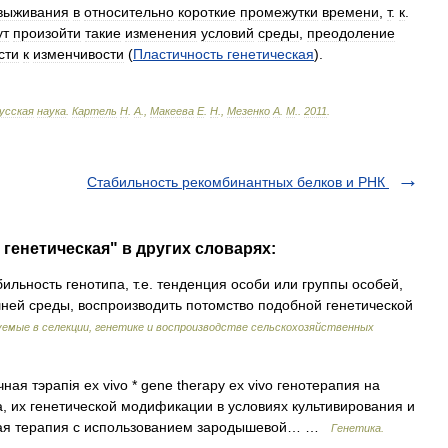
выживания
в
относительно
короткие
промежутки
времени
,
т
.
к
.
ут
произойти
такие
изменения
условий
среды
,
преодоление
сти
к
изменчивости
(
Пластичность
генетическая
).
усская
наука
.
Картель
Н
.
А
.,
Макеева
Е
.
Н
.,
Мезенко
А
.
М
.
.
2011
.
Стабильность рекомбинантных белков и РНК
генетическая" в других словарях:
льность генотипа, т.е. тенденция особи или группы особей,
ней среды, воспроизводить потомство подобной генетической
уемые в селекции, генетике и воспроизводстве сельскохозяйственных
ная тэрапія ex vivo * gene therapy ex vivo генотерапия на
, их генетической модификации в условиях культивирования и
ская терапия с использованием зародышевой… …
Генетика.