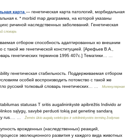
льная карта
— генетическая карта патологий, морбидальная
дальная к. * morbid map диаграмма, на которой указаны
щихс ричиной наследственных заболеваний. Генетическая
ий словарь
аемая отбором способность адаптированных ко внешним
 с такой же генетической конституцией. [Арефьев В.А.,
ловарь генетических терминов 1995 407с.] Тематики… …
ability генетическая стабильность. Поддерживаемая отбором
словиям особей воспроизводить потомство с такой же
Англо русский толковый словарь генетических… …
Молекулярная
abilumas statusas T sritis augalininkystė apibrėžtis Individo ar
 aplinkos sąlygų, savybė perduoti tokią pat genetinę sandarą
ility rus.… …
Žemės ūkio augalų selekcijos ir sėklininkystės terminų žodynas
купность врожденных (наследственных) реакций,
процессе эволюционного развития у каждого вида животных