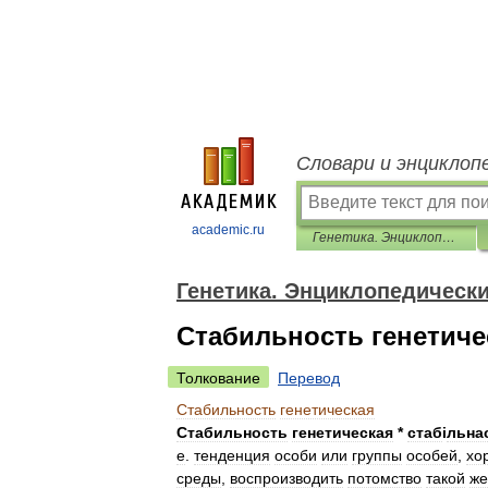
Словари и энциклоп
academic.ru
Генетика. Энциклопедический словарь
Генетика. Энциклопедическ
Стабильность генетиче
Толкование
Перевод
Стабильность
генетическая
Стабильность
генетическая
*
стаб
і
льна
е
.
тенденция
особи
или
группы
особей
,
хо
среды
,
воспроизводить
потомство
такой
же