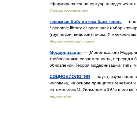
сформировался репертуар поведенческих
Словарь дрессировщика
геномная библиотека банк генов
— геном
* genomic library or gene bank набор кл
(групповой, видовой) геном. У млекопита
Энциклопедический словарь
Модернизация
— (Modernization) Модерни
требованиями современности, переход к 
обновлений Теория модернизации, типы
СОЦИОБИОЛОГИЯ
— наука, изучающая в
человека, на основе принципов генетики 
энтомологом Э. Уилсоном в 1975 в его кн
энциклопедия